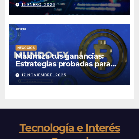
Trading Confiable?
15 ENERO, 2026
NEGOCIOS
Maximiza tus ganancias:
Estrategias probadas para
tener éxito en Mundo-fx
17 NOVIEMBRE, 2025
Tecnología e Interés