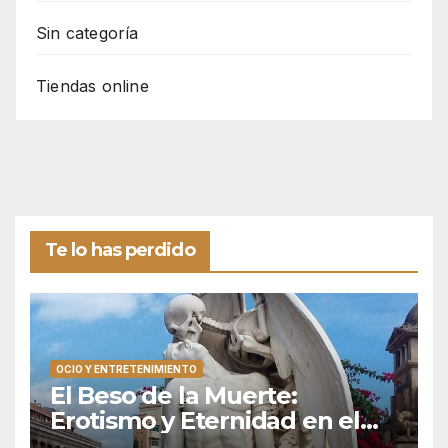
Sin categoría
Tiendas online
Te lo has perdido
OCIO Y ENTRETENIMIENTO
El Beso de la Muerte:
Erotismo y Eternidad en el
Silencio de Poblenou