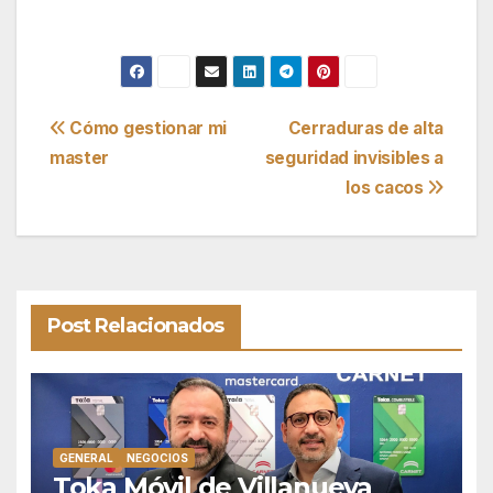
Navegación
Cómo gestionar mi
Cerraduras de alta
master
seguridad invisibles a
de
los cacos
entradas
Post Relacionados
GENERAL
NEGOCIOS
Toka Móvil de Villanueva