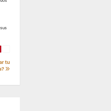
idos
 sus
ar tu
da?