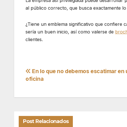
La empresa así privilegiada puede desarrollar p
al público correcto, que busca exactamente lo 
¿Tiene un emblema significativo que confiere 
sería un buen inicio, así como valerse de
broch
clientes.
Navegación
En lo que no debemos escatimar en 
oficina
de
entradas
Post Relacionados