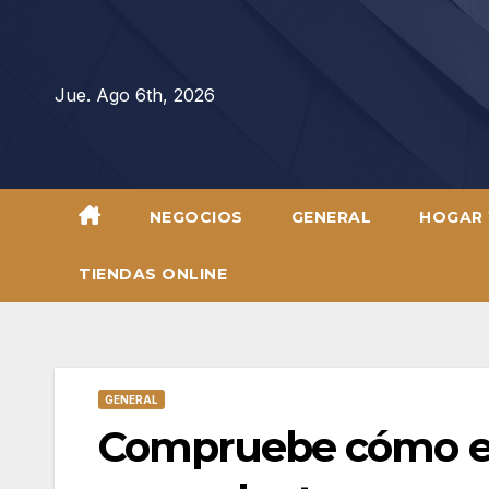
Saltar
al
contenido
Jue. Ago 6th, 2026
NEGOCIOS
GENERAL
HOGAR 
TIENDAS ONLINE
GENERAL
Compruebe cómo el