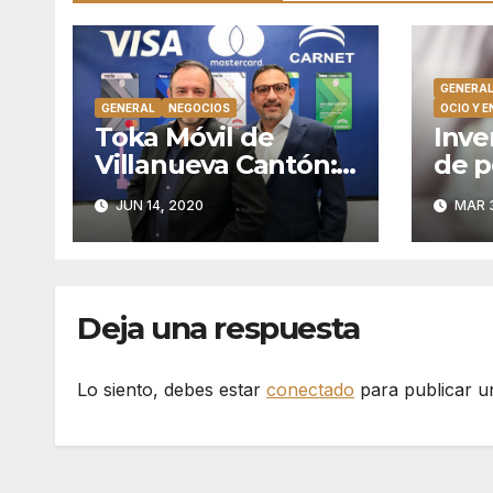
GENERA
GENERAL
NEGOCIOS
OCIO Y 
Toka Móvil de
Inve
Villanueva Cantón:
de p
un servicio de altura
gara
JUN 14, 2020
MAR 3
Deja una respuesta
Lo siento, debes estar
conectado
para publicar u