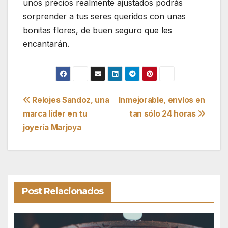
unos precios realmente ajustados podrás
sorprender a tus seres queridos con unas
bonitas flores, de buen seguro que les
encantarán.
Navegación
Relojes Sandoz, una
Inmejorable, envíos en
marca líder en tu
tan sólo 24 horas
de
joyería Marjoya
entradas
Post Relacionados