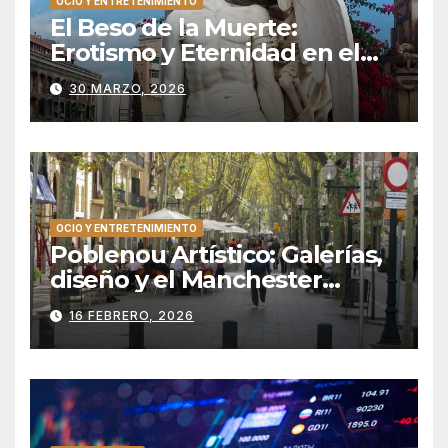
OCIO Y ENTRETENIMIENTO
El Beso de la Muerte:
Erotismo y Eternidad en el
Silencio de Poblenou
30 MARZO, 2026
OCIO Y ENTRETENIMIENTO
Poblenou Artístico: Galerías,
diseño y el Manchester
catalán
16 FEBRERO, 2026