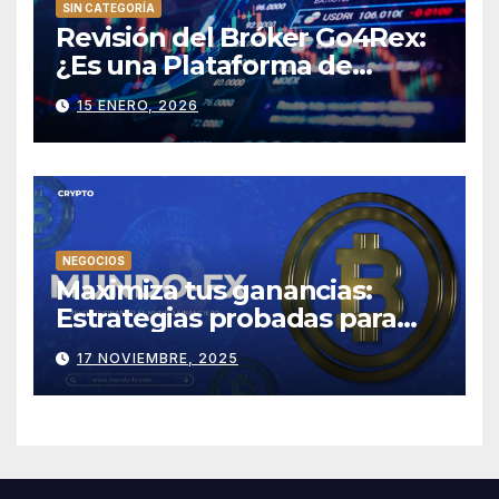
SIN CATEGORÍA
Revisión del Bróker Go4Rex:
¿Es una Plataforma de
Trading Confiable?
15 ENERO, 2026
NEGOCIOS
Maximiza tus ganancias:
Estrategias probadas para
tener éxito en Mundo-fx
17 NOVIEMBRE, 2025