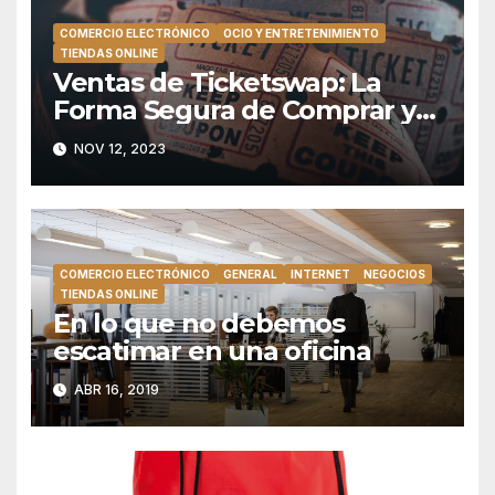
COMERCIO ELECTRÓNICO
OCIO Y ENTRETENIMIENTO
TIENDAS ONLINE
Ventas de Ticketswap: La
Forma Segura de Comprar y
Vender Entradas
NOV 12, 2023
COMERCIO ELECTRÓNICO
GENERAL
INTERNET
NEGOCIOS
TIENDAS ONLINE
En lo que no debemos
escatimar en una oficina
ABR 16, 2019