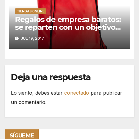
TIENDAS ONLINE
Regalos de empresa baratos:
se reparten con un objetivo
en mente
JUL 19, 2017
Deja una respuesta
Lo siento, debes estar
conectado
para publicar
un comentario.
SÍGUEME