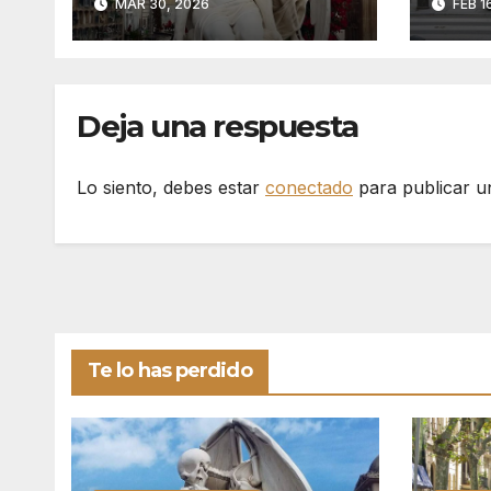
MAR 30, 2026
FEB 1
Silencio de
Poblenou
Deja una respuesta
Lo siento, debes estar
conectado
para publicar u
Te lo has perdido