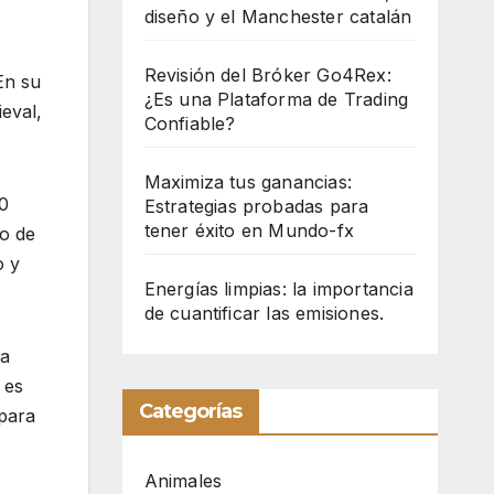
diseño y el Manchester catalán
Revisión del Bróker Go4Rex:
En su
¿Es una Plataforma de Trading
eval,
Confiable?
Maximiza tus ganancias:
00
Estrategias probadas para
tener éxito en Mundo-fx
co de
o y
Energías limpias: la importancia
de cuantificar las emisiones.
la
y es
Categorías
 para
Animales