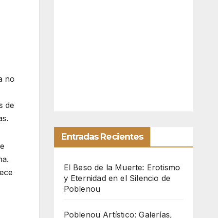
a no
s de
as.
Entradas Recientes
Se
na.
El Beso de la Muerte: Erotismo
nece
y Eternidad en el Silencio de
Poblenou
Poblenou Artístico: Galerías,