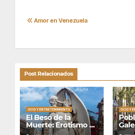
Navegación
Amor en Venezuela
de
entradas
Post Relacionados
OCIO Y ENTRETENIMIENTO
OCIO Y 
El Beso de la
Pobl
Muerte: Erotismo y
Gale
Eternidad en el
Manc