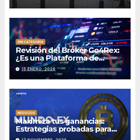
SIN CATEGORÍA
Revisión del Bróker Go4Rex:
¿Es una Plataforma de
Trading Confiable?
15 ENERO, 2026
NEGOCIOS
Maximiza tus ganancias:
Estrategias probadas para
tener éxito en Mundo-fx
17 NOVIEMBRE, 2025