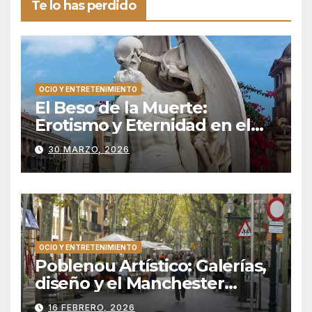
Te lo has perdido
OCIO Y ENTRETENIMIENTO
El Beso de la Muerte:
Erotismo y Eternidad en el
Silencio de Poblenou
30 MARZO, 2026
OCIO Y ENTRETENIMIENTO
Poblenou Artístico: Galerías,
diseño y el Manchester
catalán
16 FEBRERO, 2026