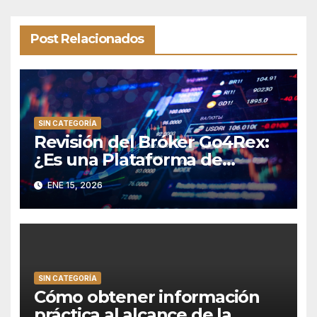
Post Relacionados
SIN CATEGORÍA
Revisión del Bróker Go4Rex:
¿Es una Plataforma de
Trading Confiable?
ENE 15, 2026
SIN CATEGORÍA
Cómo obtener información
práctica al alcance de la