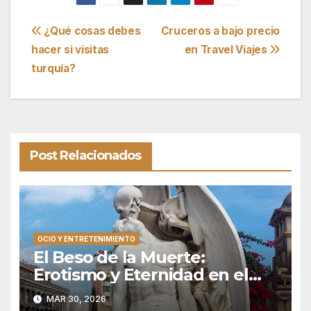
Navegación
¿Qué cosas debes
Cruceros a bajo precio
hacer si visitas
en Travel Viajes
de
turquía?
entradas
Post Relacionados
OCIO Y ENTRETENIMIENTO
El Beso de la Muerte:
Erotismo y Eternidad en el
Silencio de Poblenou
MAR 30, 2026