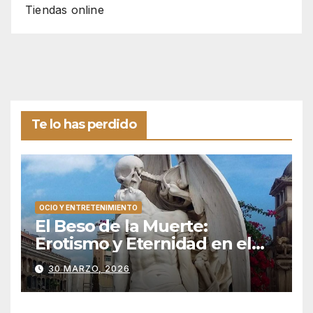
Tiendas online
Te lo has perdido
OCIO Y ENTRETENIMIENTO
El Beso de la Muerte:
Erotismo y Eternidad en el
Silencio de Poblenou
30 MARZO, 2026