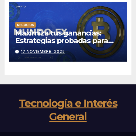
NEGOCIOS
Maximiza tus ganancias:
Estrategias probadas para
tener éxito en Mundo-fx
17 NOVIEMBRE, 2025
Tecnología e Interés
General