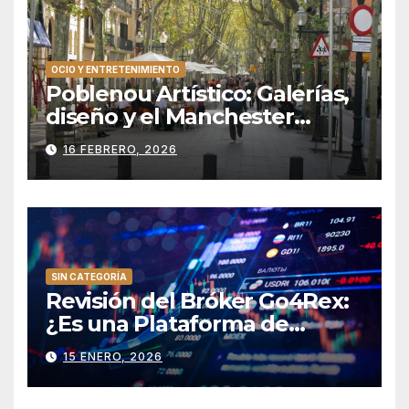
OCIO Y ENTRETENIMIENTO
Poblenou Artístico: Galerías,
diseño y el Manchester
catalán
16 FEBRERO, 2026
SIN CATEGORÍA
Revisión del Bróker Go4Rex:
¿Es una Plataforma de
Trading Confiable?
15 ENERO, 2026