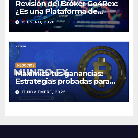
Revisión del Bróker Go4Rex:
¿Es una Plataforma de
Trading Confiable?
15 ENERO, 2026
NEGOCIOS
Maximiza tus ganancias:
Estrategias probadas para
tener éxito en Mundo-fx
17 NOVIEMBRE, 2025