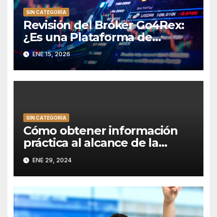
SIN CATEGORÍA
Revisión del Bróker Go4Rex:
¿Es una Plataforma de
Trading Confiable?
ENE 15, 2026
SIN CATEGORÍA
Cómo obtener información
práctica al alcance de la
mano con los resúmenes de
ENE 29, 2024
informes de datos de
Resoomer