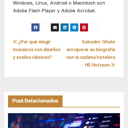
Windows, Linux, Android o Macintosh son
Adobe Flash Player y Adobe Acrobat.
Navegación
¿Por qué elegir
Salvador Oñate
mosaicos con diseños
enriquece su biografía
de
y estilos clásicos?
con la cadena hotelera
entradas
HS Hotsson
Post Relacionados