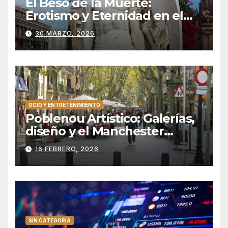
El Beso de la Muerte:
Erotismo y Eternidad en el
Silencio de Poblenou
30 MARZO, 2026
OCIO Y ENTRETENIMIENTO
Poblenou Artístico: Galerías,
diseño y el Manchester
catalán
16 FEBRERO, 2026
SIN CATEGORÍA