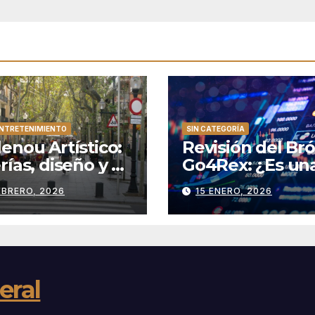
ENTRETENIMIENTO
SIN CATEGORÍA
enou Artístico:
Revisión del Br
rías, diseño y el
Go4Rex: ¿Es un
hester catalán
Plataforma de
EBRERO, 2026
15 ENERO, 2026
Trading Confiab
eral