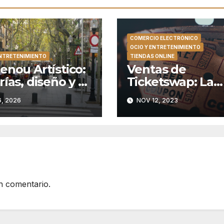
COMERCIO ELECTRÓNICO
OCIO Y ENTRETENIMIENTO
ENTRETENIMIENTO
TIENDAS ONLINE
enou Artístico:
Ventas de
rías, diseño y el
Ticketswap: La
hester catalán
Forma Segura d
6, 2026
NOV 12, 2023
Comprar y Vend
Entradas
n comentario.