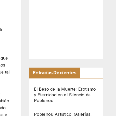
a
 que
nos
e tal
Entradas Recientes
El Beso de la Muerte: Erotismo
y
y Eternidad en el Silencio de
Poblenou
mbién
ndo
Poblenou Artístico: Galerías,
ue a