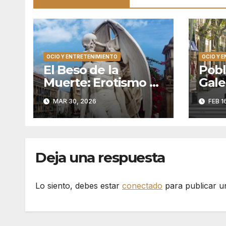
OCIO Y ENTRETENIMIENTO
OCIO Y 
El Beso de la
Pobl
Muerte: Erotismo y
Gale
Eternidad en el
Manc
MAR 30, 2026
FEB 1
Silencio de
Poblenou
Deja una respuesta
Lo siento, debes estar
conectado
para publicar u