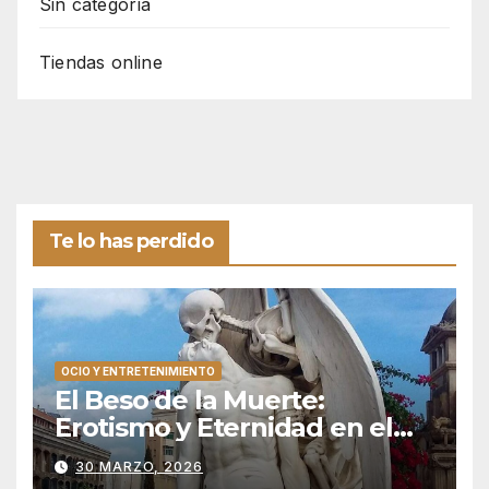
Sin categoría
Tiendas online
Te lo has perdido
OCIO Y ENTRETENIMIENTO
El Beso de la Muerte:
Erotismo y Eternidad en el
Silencio de Poblenou
30 MARZO, 2026