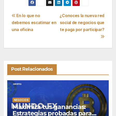
Navegación
En lo que no
¿Conoces la nueva red
debemos escatimar en
social de negocios que
de
una oficina
te paga por participar?
entradas
Post Relacionados
NEGOCIOS
Maximiza tus ganancias:
Estrategias probadas para