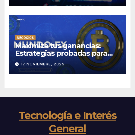
NEGOCIOS
Maximiza tus ganancias:
Estrategias probadas para
tener éxito en Mundo-fx
17 NOVIEMBRE, 2025
Tecnología e Interés
General