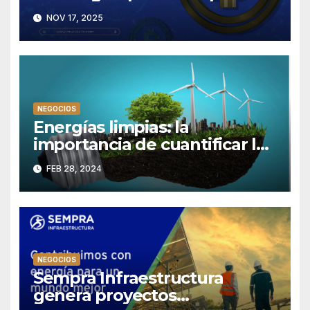
tener éxito en Mundo-fx
NOV 17, 2025
NEGOCIOS
Energías limpias: la
importancia de cuantificar las
emisiones.
FEB 28, 2024
NEGOCIOS
Sempra Infraestructura
genera proyectos