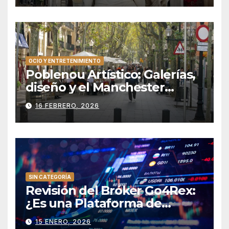
OCIO Y ENTRETENIMIENTO
Poblenou Artístico: Galerías,
diseño y el Manchester
catalán
16 FEBRERO, 2026
SIN CATEGORÍA
Revisión del Bróker Go4Rex:
¿Es una Plataforma de
Trading Confiable?
15 ENERO, 2026