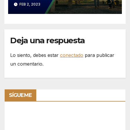
importantes en Ensenada /
FEB 2, 2023
Mantiene Marina un
programa de vigilancia
permanente contra la pesca
ilegal
Deja una respuesta
Lo siento, debes estar
conectado
para publicar
un comentario.
SÍGUEME