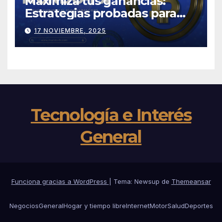
Maximiza tus ganancias:
Estrategias probadas para
tener éxito en Mundo-fx
17 NOVIEMBRE, 2025
Tecnología e Interés
General
Funciona gracias a WordPress
|
Tema: Newsup de
Themeansar
Negocios
General
Hogar y tiempo libre
Internet
Motor
Salud
Deportes