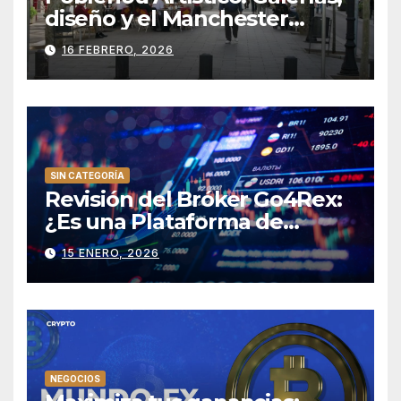
diseño y el Manchester
catalán
16 FEBRERO, 2026
SIN CATEGORÍA
Revisión del Bróker Go4Rex:
¿Es una Plataforma de
Trading Confiable?
15 ENERO, 2026
NEGOCIOS