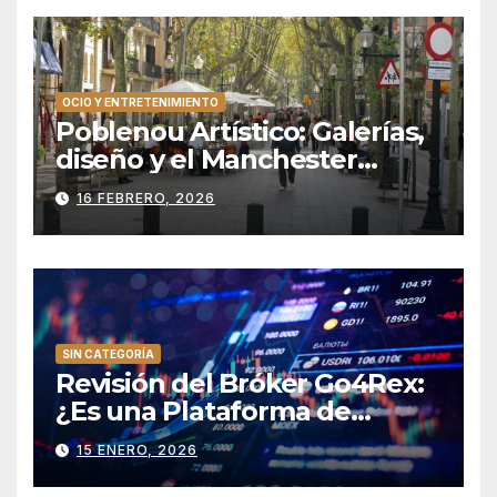
OCIO Y ENTRETENIMIENTO
Poblenou Artístico: Galerías,
diseño y el Manchester
catalán
16 FEBRERO, 2026
SIN CATEGORÍA
Revisión del Bróker Go4Rex:
¿Es una Plataforma de
Trading Confiable?
15 ENERO, 2026