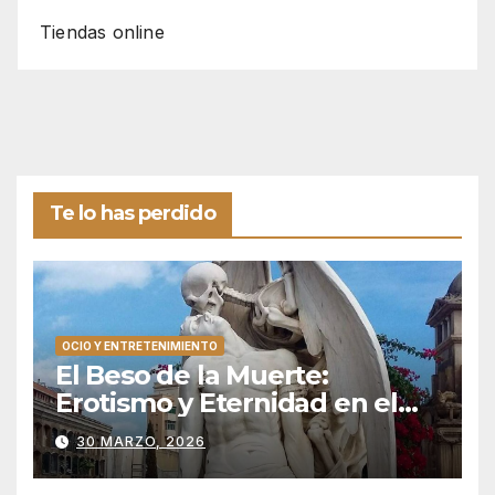
Tiendas online
Te lo has perdido
OCIO Y ENTRETENIMIENTO
El Beso de la Muerte:
Erotismo y Eternidad en el
Silencio de Poblenou
30 MARZO, 2026